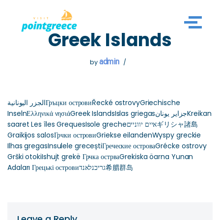
Skip
Greek Islands
to
content
admin
by
الجزر اليونانيةГръцки островиŘecké ostrovyGriechische
InselnΕλληνικά νησιάGreek IslandsIslas griegasجزایر یونانKreikan
saaret Les îles GrequesIsole grecheאיים יוונייםギリシャ諸島
Graikijos salosГрчки островиGriekse eilandenWyspy greckie
Ilhas gregasInsulele greceștiГреческие островаGrécke ostrovy
Grški otokiIshujt grekë Грчка острваGrekiska öarna Yunan
Adaları Грецькі островиגריכנלאנד希腊群岛
Leave a Reply