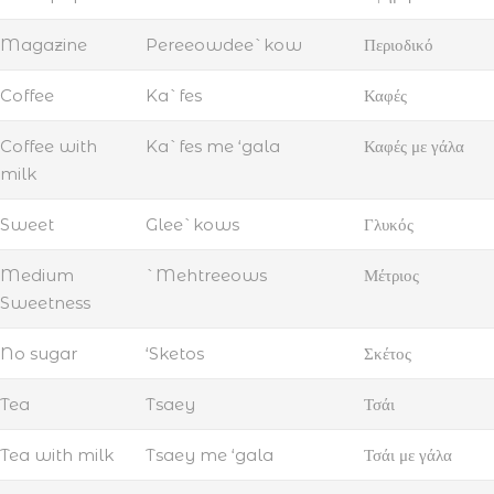
Magazine
Pereeowdee`kow
Περιοδικό
Coffee
Ka`fes
Καφές
Coffee with
Ka`fes me ‘gala
Καφές με γάλα
milk
Sweet
Glee`kows
Γλυκός
Medium
`Mehtreeows
Μέτριος
Sweetness
No sugar
‘Sketos
Σκέτος
Tea
Tsaey
Τσάι
Tea with milk
Tsaey me ‘gala
Τσάι με γάλα