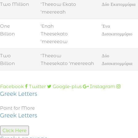
Two Million
‘Theeow Ekato
Δύο Εκατομμύρια
‘meereeah
One
‘Enah
‘Ενα
Billion
Theesekato
Δισεκατομμύριο
‘meereeow
Two
‘Theeow
Δύο
Billion
Theesekato ‘meereeah
Δισεκατομμύρια
Facebook
Twitter
Google-plus
Instagram
Greek Letters
Point for More
Greek Letters
Click Here