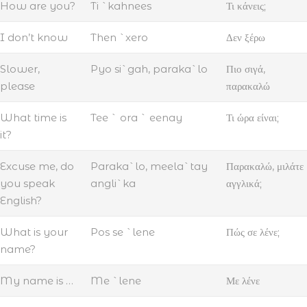
How are you?
Ti `kahnees
Τι κάνεις;
I don’t know
Then `xero
Δεν ξέρω
Slower,
Pyo si`gah, paraka`lo
Πιο σιγά,
please
παρακαλώ
What time is
Tee ` ora ` eenay
Τι ώρα είναι;
it?
Excuse me, do
Paraka`lo, meela`tay
Παρακαλώ, μιλάτε
you speak
angli`ka
αγγλικά;
English?
What is your
Pos se `lene
Πώς σε λένε;
name?
My name is …
Me `lene
Με λένε