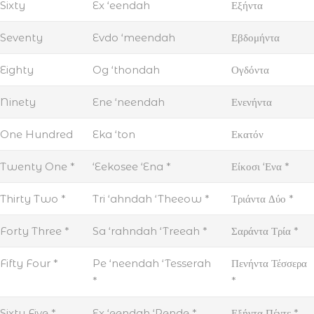
Sixty
Ex ‘eendah
Εξήντα
Seventy
Evdo ‘meendah
Εβδομήντα
Eighty
Og ‘thondah
Ογδόντα
Ninety
Ene ‘neendah
Ενενήντα
One Hundred
Eka ‘ton
Εκατόν
Twenty One *
‘Eekosee ‘Ena *
Είκοσι ‘Ενα *
Thirty Two *
Tri ‘ahndah ‘Theeow *
Τριάντα Δύο *
Forty Three *
Sa ‘rahndah ‘Treeah *
Σαράντα Τρία *
Fifty Four *
Pe ‘neendah ‘Tesserah
Πενήντα Τέσσερα
*
*
Sixty Five *
Ex ‘eendah ‘Pende *
Εξήντα Πέντε *