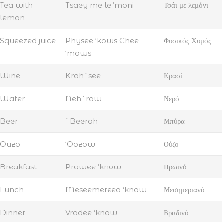
Tea with
Tsaey me le ‘moni
Τσάι με λεμόνι
lemon
Squeezed juice
Physee ‘kows Chee
Φυσικός Χυμός
‘mows
Wine
Krah`see
Κρασί
Water
Neh`row
Νερό
Beer
`Beerah
Μπύρα
Ouzo
‘Oozow
Ούζο
Breakfast
Prowee ‘know
Πρωινό
Lunch
Meseemereea ‘know
Μεσημεριανό
Dinner
Vradee ‘know
Βραδινό