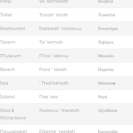
Help
Vo ‘eetheeah
Βοήθεια
Toilet
Tooah`letah
Τουαλέτα
Restaurant
Essteeah`toreeow
Εστιατόριο
Tavern
Ta ‘vernah
Ταβέρνα
Museum
Moo`seeow
Μουσείο
Beach
Para `leeah
Παραλία
Sea
‘ Thahlahsah
Θάλασσ
α
Island
Nee ‘see
Νησί
Sites &
Axeeow`theatah
Αξιοθέατα
Attractions
Newspaper
Efeeme`reedah
Εφημερίδα