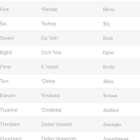
Five
‘Pende
Πέντε
Six
‘Exhee
Έξι
Seven
Ep ‘tah
Επτά
Eight
Och ‘toe
Οχτώ
Nine
E ‘neah
Εννέα
Ten
‘Deka
Δέκα
Eleven
‘Endeka
Έντεκα
Twelve
‘Dodeka
Δώδεκα
Thirteen
Deka ‘treeah
Δεκατρία
Fourteen
Deka ‘tesserah
Δεκατέσσερα