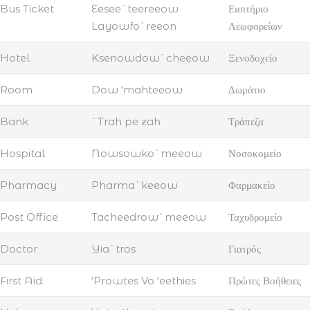
Bus Ticket
Eesee`teereeow
Εισιτήριο
Layowfo`reeon
Λεωφορείων
Hotel
Ksenowdow`cheeow
Ξενοδοχείο
Room
Dow ‘mahteeow
Δωμάτιο
Bank
`Trah pe zah
Τράπεζα
Hospital
Nowsowko`meeow
Νοσοκομείο
Pharmacy
Pharma`keeow
Φαρμακείο
Post Office
Tacheedrow`meeow
Ταχυδρομείο
Doctor
Yia`tros
Γιατρός
First Aid
‘Prowtes Vo ‘eethies
Πρώτες Βοήθειες