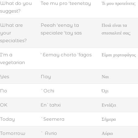
What do you
Tee mu pro ‘teenetay
Τι μου προτείνετε;
suggest?
What are
Peeah ‘eenay ta
Ποιά είναι τα
your
specialee ‘tay sas
σπεσιαλιτέ σας;
specialties?
I’m a
‘ Eemay chorto ‘fagos
Είμαι χορτοφάγος
vegetarian
Yes
Nay
Ναι
No
`Ochi
Όχι
OK
En`tahxi
Εντάξει
Today
`Seemera
Σήμερα
Tomorrow
` Avrio
Αύριο