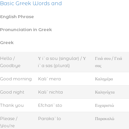
Basic Greek Words and
English Phrase
Pronunciation in Greek
Greek
Hello /
Υ i`a sou (singular) / Υ
Γειά σου / Γειά
Goodbye
i`a sas (plural)
σας
Good morning
Kali`mera
Καλημέρα
Good night
Kali`nichta
Καληνύχτα
Thank you
Efchari`sto
Ευχαριστώ
Please /
Paraka`lo
Παρακαλώ
You’re