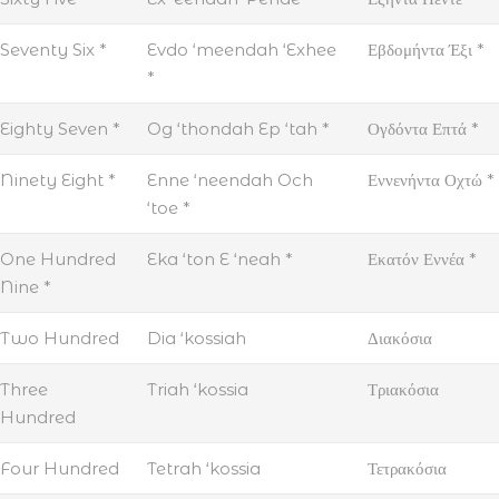
Seventy Six *
Evdo ‘meendah ‘Exhee
Εβδομήντα Έξι *
*
Eighty Seven *
Og ‘thondah Ep ‘tah *
Ογδόντα Επτά *
Ninety Eight *
Enne ‘neendah Och
Εννενήντα Οχτώ *
‘toe *
One Hundred
Eka ‘ton E ‘neah *
Εκατόν Εννέα *
Nine *
Two Hundred
Dia ‘kossiah
Διακόσια
Three
Triah ‘kossia
Τριακόσια
Hundred
Four Hundred
Tetrah ‘kossia
Τετρακόσια