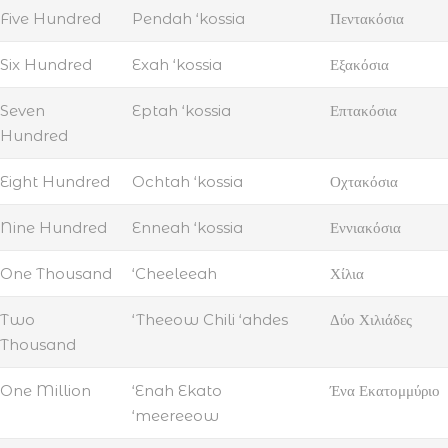
Five Hundred
Pendah ‘kossia
Πεντακόσια
Six Hundred
Exah ‘kossia
Εξακόσια
Seven
Eptah ‘kossia
Επτακόσια
Hundred
Eight Hundred
Ochtah ‘kossia
Οχτακόσια
Nine Hundred
Enneah ‘kossia
Εννιακόσια
One Thousand
‘Cheeleeah
Χίλια
Two
‘Theeow Chili ‘ahdes
Δύο Χιλιάδες
Thousand
One Million
‘Enah Ekato
Ένα Εκατομμύριο
‘meereeow