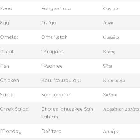
Food
Fahgee ‘tow
Φαγητό
Egg
Av ‘go
Αυγό
Omelet
Ome ‘letah
Ομελέτα
Meat
‘ Krayahs
Κρέας
Fish
‘ Psahree
Ψάρι
Chicken
Kow ‘towpulow
Κοτόπουλο
Salad
Sah ‘lahatah
Σαλάτα
Greek Salad
Choree ‘ahteekee Sah
Χωριάτικη Σαλάτα
‘lahtah
Monday
Def ‘tera
Δευτέρα