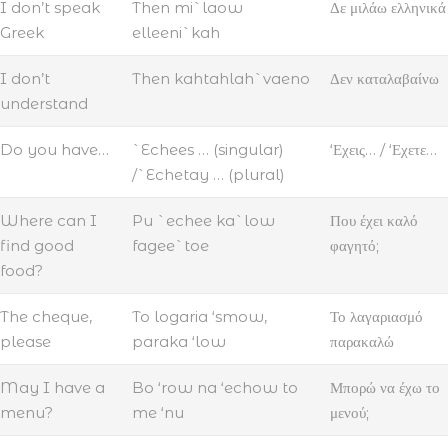
I don’t speak
Then mi`laow
Δε μιλάω ελληνικά
Greek
elleeni`kah
I don’t
Then kahtahlah`vaeno
Δεν καταλαβαίνω
understand
Do you have…
`Echees … (singular)
‘Εχεις… / ‘Εχετε…
/`Echetay … (plural)
Where can I
Pu `echee ka`low
Που έχει καλό
find good
fagee`toe
φαγητό;
food?
The cheque,
To logaria ‘smow,
Το λαγαριασμό
please
paraka ‘low
παρακαλώ
May I have a
Bo ‘row na ‘echow to
Μπορώ να έχω το
menu?
me ‘nu
μενού;