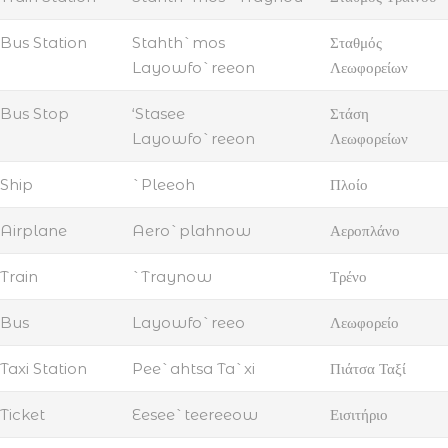
Bus Station
Stahth`mos
Σταθμός
Layowfo`reeon
Λεωφορείων
Bus Stop
‘Stasee
Στάση
Layowfo`reeon
Λεωφορείων
Ship
`Pleeoh
Πλοίο
Airplane
Aero`plahnow
Αεροπλάνο
Train
`Traynow
Τρένο
Bus
Layowfo`reeo
Λεωφορείο
Taxi Station
Pee`ahtsa Ta`xi
Πιάτσα Ταξί
Ticket
Eesee`teereeow
Εισιτήριο