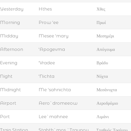
Yesterday
Hthes
Χθες
Morning
Prow ‘ee
Πρωί
Midday
Mesee ‘mary
Μεσημέρι
Afternoon
‘Apogevma
Απόγευμα
Evening
‘Vradee
Βράδυ
Night
‘Nichta
Νύχτα
Midnight
Me ‘sahnichta
Μεσάνυχτα
Airport
Aero`dromeeow
Αεροδρόμιο
Port
Lee`mahnee
Λιμάνι
Train Station
Stahth`mos `Traynou
Σταθμός Τραίνου