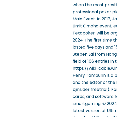
when the most prestig
professional poker p
Main Event. In 2012, 
Limit Omaha event, ea
Texapoker, will be or
2024. The first time t
lasted five days and
Stepen Lai from Hong
field of 166 entries in
https://wiki-cable.
Henry Tamburin is a b
and the editor of the 
bjinsider freetrial). 
cards, and software fo
smartgaming. © 2024 M
latest version of Ul