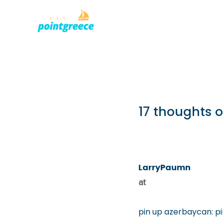
PLACES TO
Skip
to
content
17 thoughts 
LarryPaumn
at
pin up azerbaycan: p