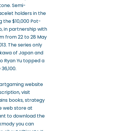
tone. Semi-
celet holders in the
g the $10,000 Pot-
 in partnership with
ium from 22 to 28 May
13. The series only
hikawa of Japan and
o Ryan Yu topped a
 36,100.
smartgaming website
ription, visit
ains books, strategy
he web store at
ant to download the
apkmody you can