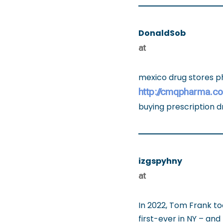
DonaldSob
at
mexico drug stores 
http://cmqpharma.c
buying prescription d
izgspyhny
at
In 2022, Tom Frank t
first-ever in NY – and