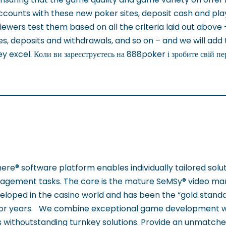
ccounts with these new poker sites, deposit cash and play 
ewers test them based on all the criteria laid out above
ses, deposits and withdrawals, and so on – and we will add 
ey excel. Коли ви зареєструєтесь на 888poker і зробите свій п
e® software platform enables individually tailored solut
anagement tasks. The core is the mature SeMSy® video 
loped in the casino world and has been the “gold standa
for years. We combine exceptional game development wi
 withoutstanding turnkey solutions. Provide an unmatch