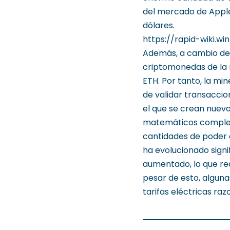
del mercado de Apple
dólares.
https://rapid-wiki.
Además, a cambio de 
criptomonedas de la r
ETH. Por tanto, la mi
de validar transaccio
el que se crean nuev
matemáticos complej
cantidades de poder c
ha evolucionado signif
aumentado, lo que re
pesar de esto, alguna
tarifas eléctricas raz