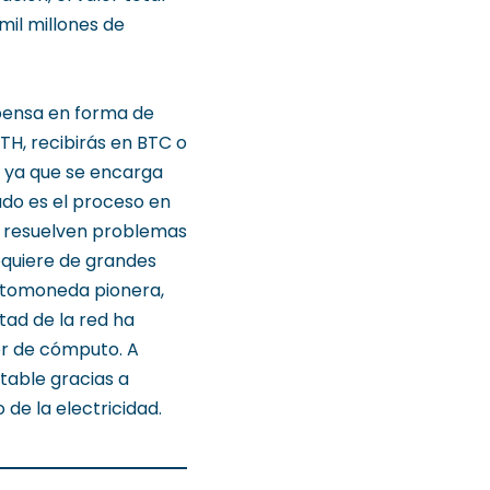
il millones de
pensa en forma de
TH, recibirás en BTC o
, ya que se encarga
ado es el proceso en
e resuelven problemas
quiere de grandes
iptomoneda pionera,
ltad de la red ha
er de cómputo. A
table gracias a
 de la electricidad.