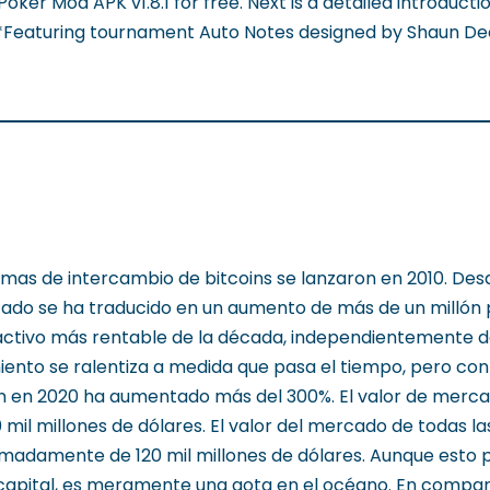
ker Mod APK v1.8.1 for free. Next is a detailed introduct
 *Featuring tournament Auto Notes designed by Shaun Dee
mas de intercambio de bitcoins se lanzaron en 2010. Des
ado se ha traducido en un aumento de más de un millón p
 activo más rentable de la década, independientemente d
miento se ralentiza a medida que pasa el tiempo, pero con
oin en 2020 ha aumentado más del 300%. El valor de mercad
il millones de dólares. El valor del mercado de todas l
ximadamente de 120 mil millones de dólares. Aunque esto
apital, es meramente una gota en el océano. En comparac