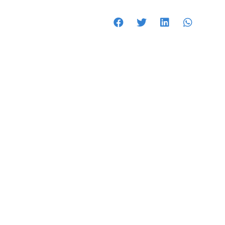
HOTELS