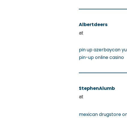
Albertdeers
at
pin up azerbaycan yu
pin-up online casino
StephenAlumb
at
mexican drugstore on